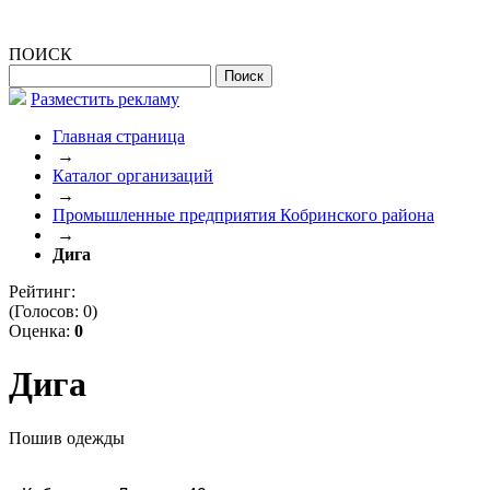
ПОИСК
Разместить рекламу
Главная страница
→
Каталог организаций
→
Промышленные предприятия Кобринского района
→
Дига
Рейтинг:
(Голосов:
0
)
Оценка:
0
Дига
Пошив одежды